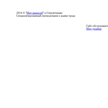
2014 © "
Мир вакансий
" в Стерлитамаке
Специализированный еженедельник о рынке труда
Сайт обслуживает
Мир дизайна